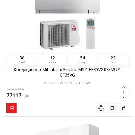
3
0
1
2
5
4
2
1
Дней
Часов
минут
сек
Кондиционер Mitsubishi Electric MSZ-EF35VGKS/MUZ-
EF35VG
MSZ-EF35VGKS/MUZ-EF35VG
87615
грн
77117
грн