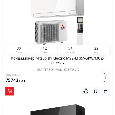
3
0
1
2
5
4
2
1
Дней
Часов
минут
сек
Кондиционер Mitsubishi Electric MSZ-EF35VGKW/MUZ-
EF35VG
MSZ-EF35VGKW/MUZ-EF35VG
86094
грн
75743
грн