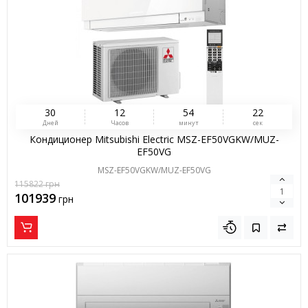
3
0
1
2
5
4
2
1
Дней
Часов
минут
сек
Кондиционер Mitsubishi Electric MSZ-EF50VGKW/MUZ-
EF50VG
MSZ-EF50VGKW/MUZ-EF50VG
115822
грн
101939
грн