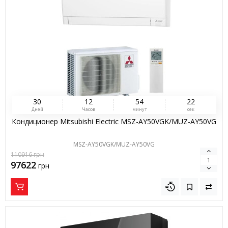
3
0
1
2
5
4
2
1
Дней
Часов
минут
сек
Кондиционер Mitsubishi Electric MSZ-AY50VGK/MUZ-AY50VG
MSZ-AY50VGK/MUZ-AY50VG
110916
грн
97622
грн