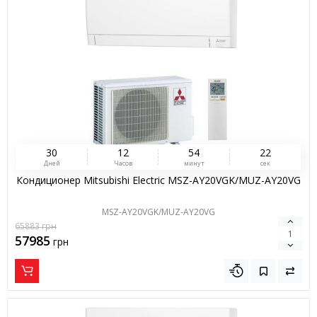
3
0
1
2
5
4
2
1
Дней
Часов
минут
сек
Кондиционер Mitsubishi Electric MSZ-AY20VGK/MUZ-AY20VG
MSZ-AY20VGK/MUZ-AY20VG
65883
грн
57985
грн