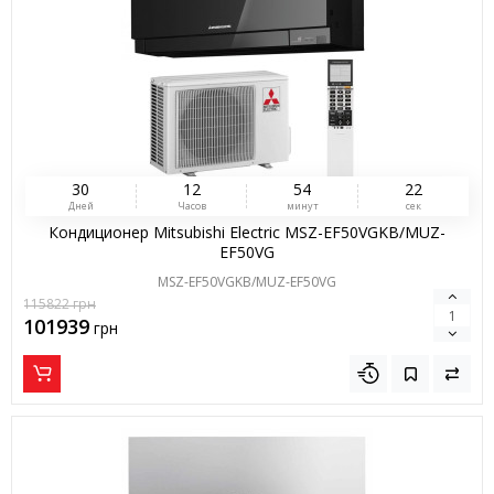
3
0
1
2
5
4
2
1
Дней
Часов
минут
сек
Кондиционер Mitsubishi Electric MSZ-EF50VGKB/MUZ-
EF50VG
MSZ-EF50VGKB/MUZ-EF50VG
115822
грн
101939
грн