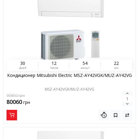
3
0
1
2
5
4
2
1
Дней
Часов
минут
сек
Кондиционер Mitsubishi Electric MSZ-AY42VGK/MUZ-AY42VG
MSZ-AY42VGK/MUZ-AY42VG
90950
грн
80060
грн