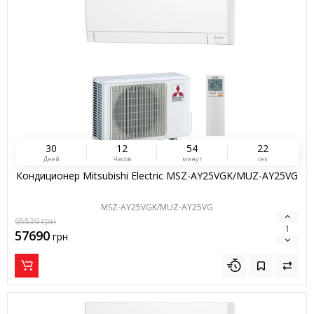
3
0
1
2
5
4
2
1
Дней
Часов
минут
сек
Кондиционер Mitsubishi Electric MSZ-AY25VGK/MUZ-AY25VG
MSZ-AY25VGK/MUZ-AY25VG
65539
грн
57690
грн