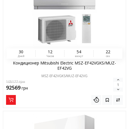
3
0
1
2
5
4
2
1
Дней
Часов
минут
сек
Кондиционер Mitsubishi Electric MSZ-EF42VGKS/MUZ-
EF42VG
MSZ-EF42VGKS/MUZ-EF42VG
105177
грн
92569
грн