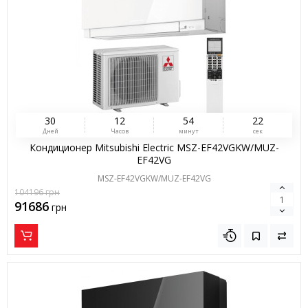
3
0
1
2
5
4
2
1
Дней
Часов
минут
сек
Кондиционер Mitsubishi Electric MSZ-EF42VGKW/MUZ-
EF42VG
MSZ-EF42VGKW/MUZ-EF42VG
104196
грн
91686
грн