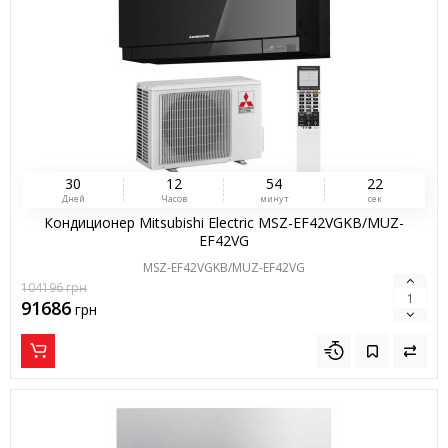
3
0
1
2
5
4
2
1
Дней
Часов
минут
сек
Кондиционер Mitsubishi Electric MSZ-EF42VGKB/MUZ-
EF42VG
MSZ-EF42VGKB/MUZ-EF42VG
104196
грн
91686
грн