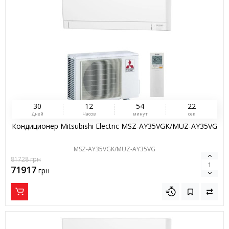
3
0
1
2
5
4
2
1
Дней
Часов
минут
сек
Кондиционер Mitsubishi Electric MSZ-AY35VGK/MUZ-AY35VG
MSZ-AY35VGK/MUZ-AY35VG
81728
грн
71917
грн