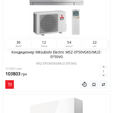
3
0
1
2
5
4
2
1
Дней
Часов
минут
сек
Кондиционер Mitsubishi Electric MSZ-EF50VGKS/MUZ-
EF50VG
MSZ-EF50VGKS/MUZ-EF50VG
117931
грн
103803
грн