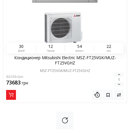
3
0
1
2
5
4
2
1
Дней
Часов
минут
сек
Кондиционер Mitsubishi Electric MSZ-FT25VGK/MUZ-
FT25VGHZ
MSZ-FT25VGK/MUZ-FT25VGHZ
83739
грн
73683
грн