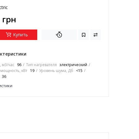
ctric
 грн
Купить
ктеристики
, м3/час
96
Тип нагревателя
электрический
мощность, кВт
19
Уровень шума, Дб
<15
36
истики