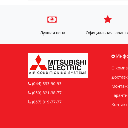
Лучшая цена
Официальная гарант
Инфо
О компа
Доставк
(044) 333-90-93
Монтаж
(050) 821-38-77
Гаранти
(067) 819-77-77
Контак