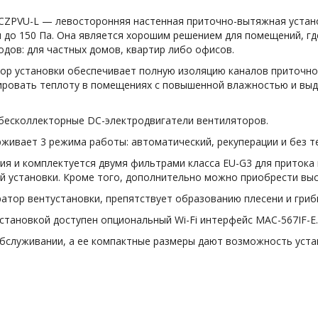
-350CZPVU-L — левосторонняя настенная приточно-вытяжная устан
и до 150 Па. Она является хорошим решением для помещений, гд
дов: для частных домов, квартир либо офисов.
тор установки обеспечивает полную изоляцию каналов приточно
рировать теплоту в помещениях с повышенной влажностью и выде
бесколлекторные DC-электродвигатели вентиляторов.
живает 3 режима работы: автоматический, рекуперации и без 
ия и комплектуется двумя фильтрами класса EU-G3 для приток
ой установки. Кроме того, дополнительно можно приобрести в
ратор вентустановки, препятствует образованию плесени и гриб
становкой доступен опциональный Wi-Fi интерфейс MAC-567IF-E.
 в обслуживании, а ее компактные размеры дают возможность уст