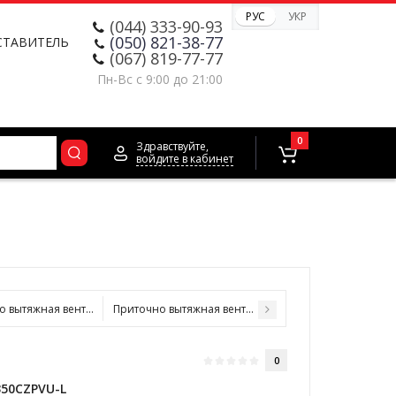
РУС
УКР
(044) 333-90-93
(050) 821-38-77
СТАВИТЕЛЬ
(067) 819-77-77
Пн-Вс с 9:00 до 21:00
0
Здравствуйте,
войдите в кабинет
 вытяжная вентиляция Mitsubishi Electric VL-350CZPVU-R
Приточно вытяжная вентиляция Mitsubishi Electric VL
0
350CZPVU-L