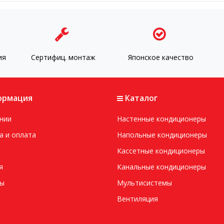
ия
Сертифиц. монтаж
Японское качество
рмация
Каталог
нии
Настенные кондиционеры
а и оплата
Напольные кондиционеры
Кассетные кондиционеры
я
Канальные кондиционеры
ты
Мультисистемы
Вентиляция