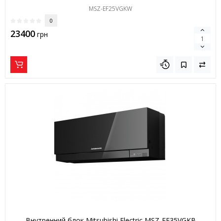
MSZ-EF25VGKW
0
23400
грн
Внутренний блок Mitsubishi Electric MSZ-EF35VGKB