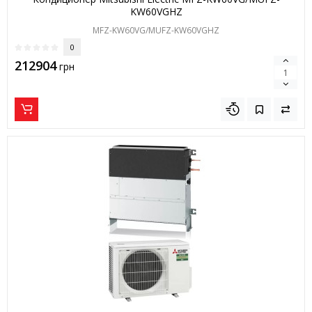
KW60VGHZ
MFZ-KW60VG/MUFZ-KW60VGHZ
0
212904
грн